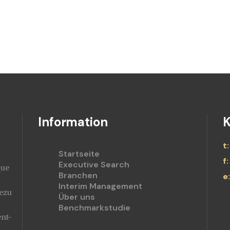
Information
K
Startseite
Executive Search
que
Branchen
Interim Management
ezu
Über uns
Benchmarkstudie
nt-