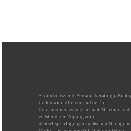
Als hocheffiziente Personalberatungs-Bouti
finden wir die Person, auf der Ihr
Unternehmenserfolg aufbaut. Mit einem nah
vollständigen Zugang zum
deutschsprachigen/europäischen Manageme
Markt – mit wenigen Off-Limits und einer