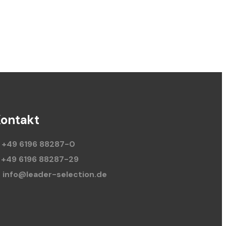
ontakt
+49 6196 88287-0
+49 6196 88287-29
info@leader-selection.de