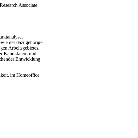
 Research Associate
arktanalyse,
owie der dazugehörige
gen Arbeitsgebietes.
er Kandidaten- und
echender Entwicklung
hkeit, im Homeoffice