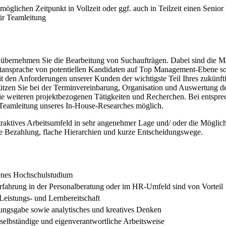
öglichen Zeitpunkt in Vollzeit oder ggf. auch in Teilzeit einen Senior
für Teamleitung
 übernehmen Sie die Bearbeitung von Suchaufträgen. Dabei sind die M
rstansprache von potentiellen Kandidaten auf Top Management-Ebene s
it den Anforderungen unserer Kunden der wichtigste Teil Ihres zukünfti
tützen Sie bei der Terminvereinbarung, Organisation und Auswertung d
 weiteren projektbezogenen Tätigkeiten und Recherchen. Bei entspr
 Teamleitung unseres In-House-Researches möglich.
ttraktives Arbeitsumfeld in sehr angenehmer Lage und/ oder die Möglic
ve Bezahlung, flache Hierarchien und kurze Entscheidungswege.
enes Hochschulstudium
rfahrung in der Personalberatung oder im HR-Umfeld sind von Vorteil
eistungs- und Lernbereitschaft
ungsgabe sowie analytisches und kreatives Denken
, selbständige und eigenverantwortliche Arbeitsweise